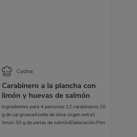
el resto de frambuesas. Una sangría diferente
¡para celebrar con los tuyos!
Categoría
Cocina
Carabinero a la plancha con
limón y huevas de salmón
Ingredientes para 4 personas:12 carabineros 20
g de sal gruesaAceite de oliva virgen extra1
limón 30 g de perlas de salmónElaboración:Pon
una sartén al fuego con unas gotas de aceite.