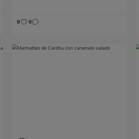
cualquier día.
8
8