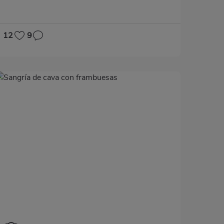
de este plato.
12
9