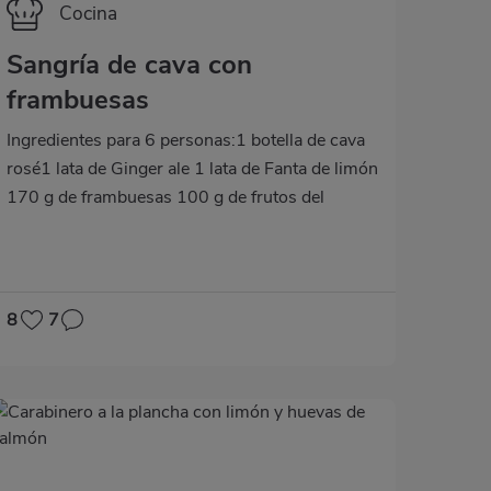
Categoría
Cocina
Sangría de cava con
frambuesas
Ingredientes para 6 personas:1 botella de cava
rosé1 lata de Ginger ale 1 lata de Fanta de limón
170 g de frambuesas 100 g de frutos del
bosque congelados 1 manzana Granny Smith
Hielo en cubitosElaboración:Trocea una
manzana a cubos pequeños y reserva.En una
jarra, pon todos los ingredientes en el siguiente
8
7
orden: hielo, manzana, la frutos del bosque
congelados, el Ginger ale, la Fanta de limón y la
mitad de las frambuesas.Rellena la jarra con el
cava y remueve para que la sangría se
enfríe.Pon hielo en cada copa, sirve la sangría
añadiendo unos toppings de fruta y decora con