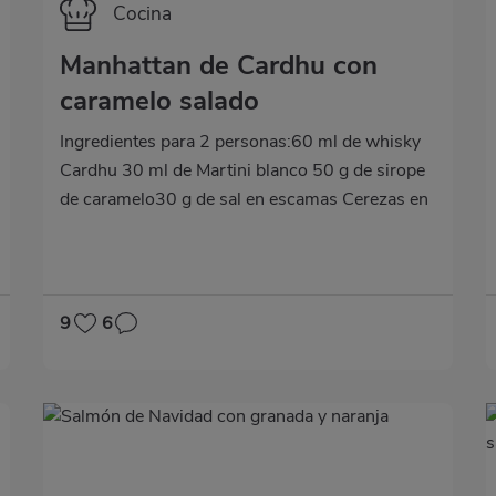
Categoría
Cocina
Manhattan de Cardhu con
caramelo salado
Ingredientes para 2 personas:60 ml de whisky
Cardhu 30 ml de Martini blanco 50 g de sirope
de caramelo30 g de sal en escamas Cerezas en
almíbarHielo en cubitosElaboración:Pon en un
platito la mitad del sirope de caramelo y en otro
platito la sal en escamas. Moja el borde de la
copa en el sirope y luego en la sal para que se
9
6
queden las escamas pegadas.En una coctelera,
pon dos cubitos de hielo, el whisky, el Martini y
el resto del sirope de caramelo.Agita bien, sirve
el cóctel en la copa y decora con una cereza en
almíbar. Una copa suave, dulce y elegante.