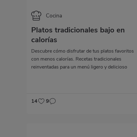
Categoría
Cocina
Platos tradicionales bajo en
calorías
Descubre cómo disfrutar de tus platos favoritos
con menos calorías. Recetas tradicionales
reinventadas para un menú ligero y delicioso
que cuida tu salud.
14
9