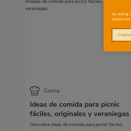
By clicking 
analyze site 
Cookies
Categoría
Cocina
Ideas de comida para picnic
fáciles, originales y veraniegas
Descubre ideas de comida para picnic fáciles,