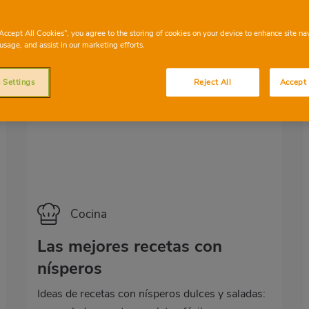
“Accept All Cookies”, you agree to the storing of cookies on your device to enhance site na
usage, and assist in our marketing efforts.
 Settings
Reject All
Accept 
Categoría
Cocina
Las mejores recetas con
nísperos
Ideas de recetas con nísperos dulces y saladas: