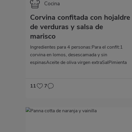
Categoría
Cocina
Corvina confitada con hojaldre
de verduras y salsa de
marisco
Ingredientes para 4 personas:Para el confit:1
corvina en lomos, desescamada y sin
espinasAceite de oliva virgen extraSalPimienta
en grano4 dientes de ajo2 hojas de laurelPara la
salsa:300 ml de fumet de pescado20 g de
maicenaPara el hojaldre:Masa de hojaldre
11
7
rectangular6 pimientos de piquillo1 manojo de
espárragos trigueros1 huevoPara
decorar:Perejil frescoCebollinoAceite de oliva
virgen extraElaboración:Para la salsa, pon a
calentar en un cazo el fumet de pescado.
Mientras, disuelve la maicena en agua fría y