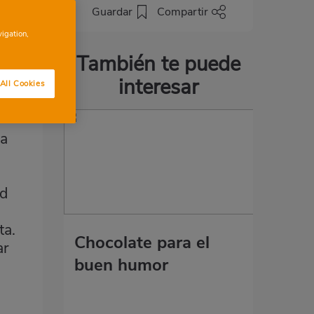
.
Guardar
Compartir
vigation,
También te puede
interesar
All Cookies
ra
ad
ta.
Chocolate para el
ar
buen humor