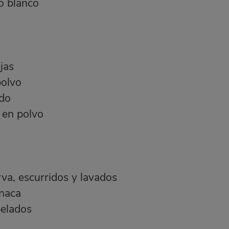
no blanco
jas
polvo
ido
e en polvo
va, escurridos y lavados
inaca
 pelados