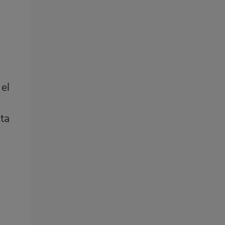
 el
ta