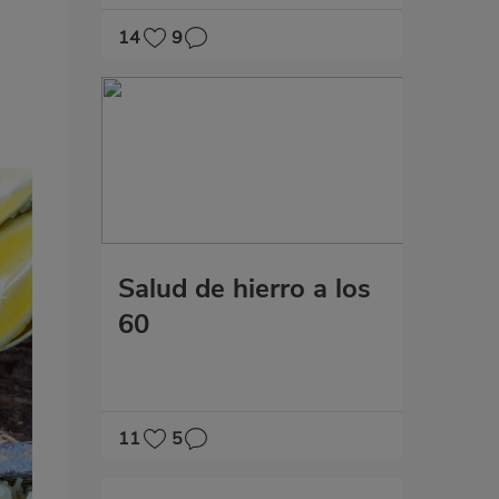
14
9
Salud de hierro a los
60
11
5