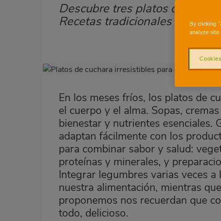
Descubre tres platos de cuchara 
Subtítulo
Recetas tradicionales y saludab
By clicking 
analyze site 
Cookies
Imagen
destacada
En los meses fríos, los platos de c
Body
el cuerpo y el alma.
Sopas, cremas
bienestar y nutrientes esenciales. G
adaptan fácilmente con los produc
para combinar sabor y salud: veget
proteínas y minerales, y preparacio
Integrar legumbres varias veces a 
nuestra alimentación, mientras qu
proponemos nos recuerdan que com
todo, delicioso.