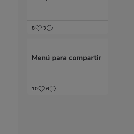
8
3
M​​enú para compartir
10
6