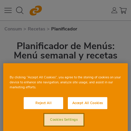
Consum
>
Recetas
>
Planificador
Planificador de Menús:
Menú semanal y recetas
Te ayudamos a planificar tus menús
semanales con las mejores recetas de
By clicking “Accept All Cookies”, you agree to the storing of cookies on your
Nutrición y de la comunidad Mundo Consum
device to enhance site navigation, analyze site usage, and assist in our
marketing efforts.
¿Cuántos días necesitas planificar?
Reject All
Accept All Cookies
Cookies Settings
4 días