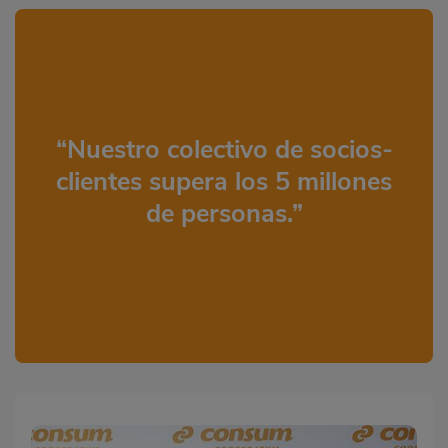
“Nuestro colectivo de socios-
clientes supera los 5 millones
de personas.”