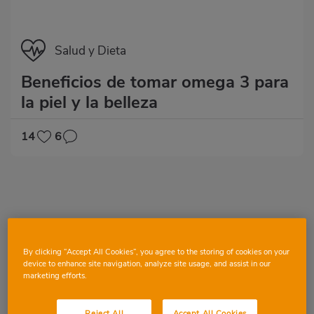
Categoría
Salud y Dieta
Beneficios de tomar omega 3 para
la piel y la belleza
14
6
By clicking “Accept All Cookies”, you agree to the storing of cookies on your
device to enhance site navigation, analyze site usage, and assist in our
marketing efforts.
Reject All
Accept All Cookies