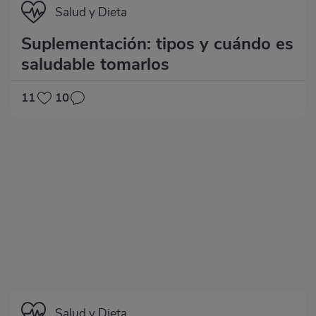
Categoría
Salud y Dieta
Suplementación: tipos y cuándo es
saludable tomarlos
11
10
Categoría
Salud y Dieta