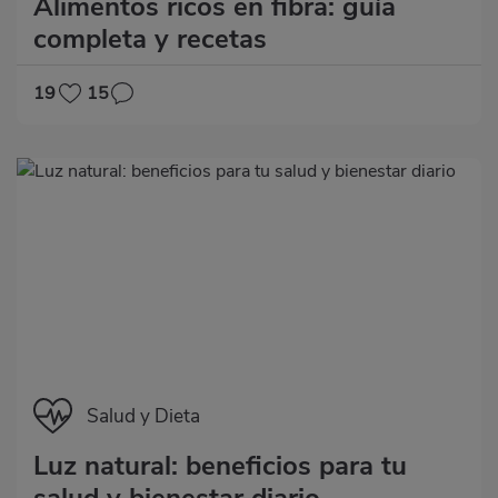
Alimentos ricos en fibra: guía
completa y recetas
19
15
Categoría
Salud y Dieta
Luz natural: beneficios para tu
salud y bienestar diario