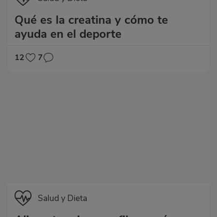
Qué es la creatina y cómo te
ayuda en el deporte
12
7
Categoría
Salud y Dieta