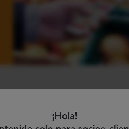
¡Hola!
tenido solo para socios-clie