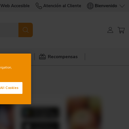
Web Accesible
Atención al Cliente
Bienvenido
Vivir y Viajar
Recompensas
vigation,
All Cookies