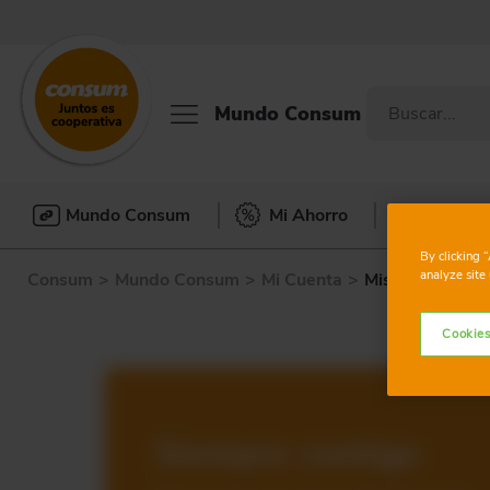
Mundo Consum
Mundo Consum
Mi Ahorro
Mi Com
By clicking 
analyze site 
Consum
>
Mundo Consum
>
Mi Cuenta
>
Mis Datos
Cookies