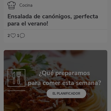
Categoría
Cocina
Ensalada de canónigos, ¡perfecta
para el verano!
2
1
¿Qué preparamos
para comer esta semana?
EL PLANIFICADOR