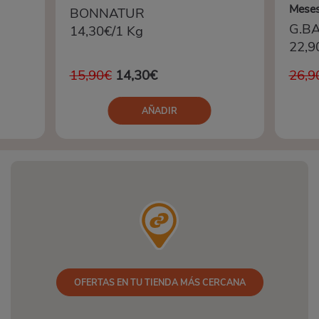
Mese
BONNATUR
G.B
14,30€/1 Kg
22,9
15,90€
14,30€
26,9
AÑADIR
OFERTAS EN TU TIENDA MÁS CERCANA