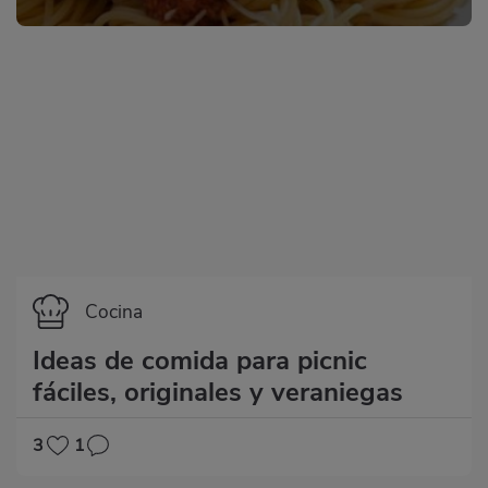
Categoría
Cocina
Ideas de comida para picnic
fáciles, originales y veraniegas
3
1