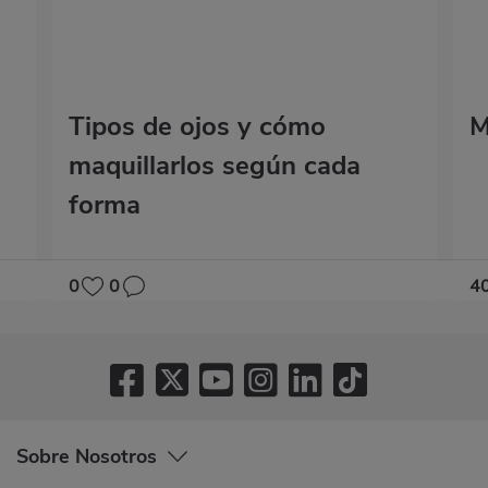
Tipos de ojos y cómo
M
maquillarlos según cada
forma
0
0
4
Sobre Nosotros