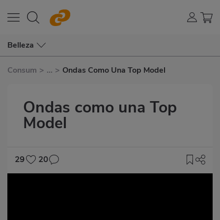
Belleza
Consum
>
...
>
Ondas Como Una Top Model
Ondas como una Top
Model
29
20
Vídeo