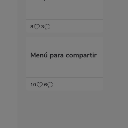
8
3
M​​enú para compartir
10
6