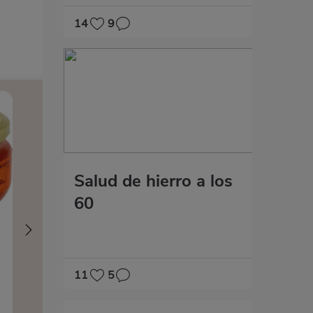
14
9
Salud de hierro a los
60
11
5