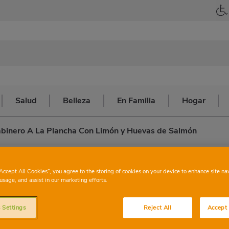
Salud
Belleza
En Familia
Hogar
binero A La Plancha Con Limón y Huevas de Salmón
 plancha con limón y
“Accept All Cookies”, you agree to the storing of cookies on your device to enhance site na
usage, and assist in our marketing efforts.
món
 Settings
Reject All
Accept 