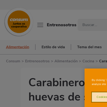
Entrenosotros
Alimentación
Estilo de vida
Tema del mes
Consum
>
Entrenosotros
>
Alimentación
>
Cocina
>
Cara
Carabinero a la
By clicking 
analyze site 
huevas de sal
Cookies