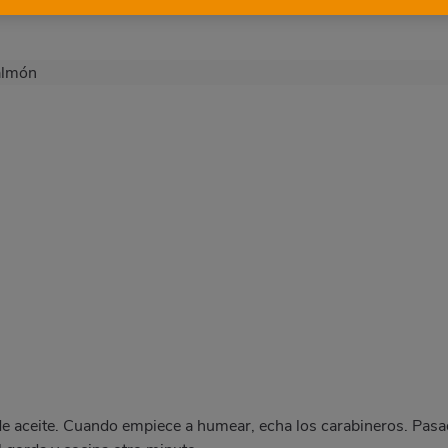
s
sa
en extra
de aceite. Cuando empiece a humear, echa los carabineros. Pas