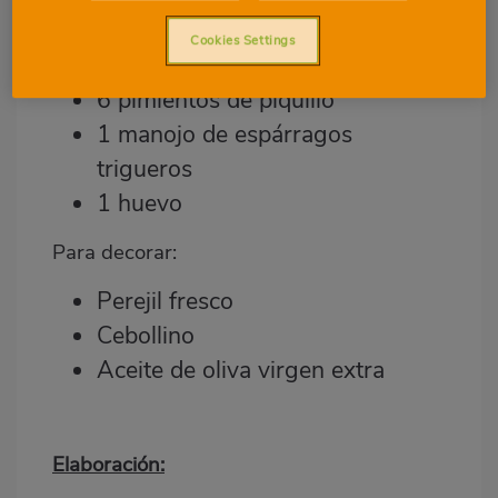
Para el hojaldre:
Cookies Settings
Masa de hojaldre rectangular
6 pimientos de piquillo
1 manojo de espárragos
trigueros
1 huevo
Para decorar:
Perejil fresco
Cebollino
Aceite de oliva virgen extra
Elaboración: