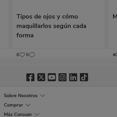
Tipos de ojos y cómo
M
maquillarlos según cada
forma
0
0
4
Sobre Nosotros
Comprar
Más Consum