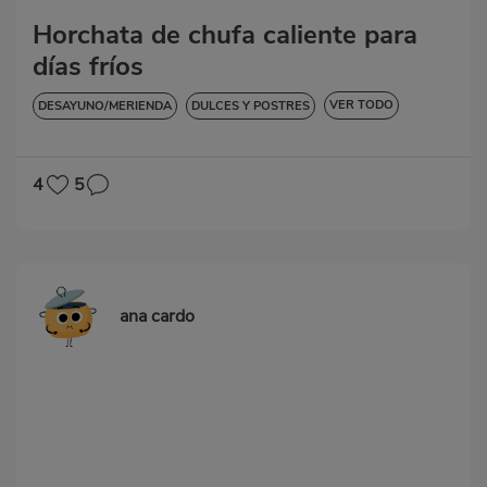
Horchata de chufa caliente para
días fríos
VER TODO
DESAYUNO/MERIENDA
DULCES Y POSTRES
SIN LACTOSA
4
5
ana cardo