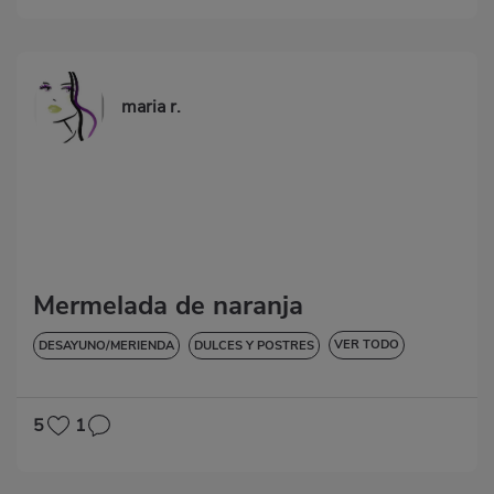
maria r.
Mermelada de naranja
VER TODO
DESAYUNO/MERIENDA
DULCES Y POSTRES
SIN LACTOSA
5
1