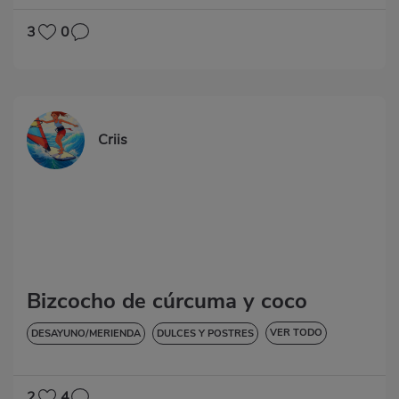
3
0
Criis
Bizcocho de cúrcuma y coco
VER TODO
DESAYUNO/MERIENDA
DULCES Y POSTRES
SIN LACTOSA
2
4