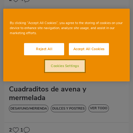
By clicking “Accept All Cookies”, you agree to the storing of cookies on your
device to enhance site navigation, analyze site usage, and assist in our
marketing efforts.
Criis
Reject All
Accept All Cookies
Cookies Settings
Cuadraditos de avena y
mermelada
VER TODO
DESAYUNO/MERIENDA
DULCES Y POSTRES
SIN LACTOSA
2
1