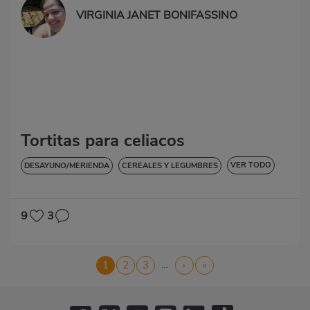
VIRGINIA JANET BONIFASSINO
Tortitas para celiacos
VER TODO
DESAYUNO/MERIENDA
CEREALES Y LEGUMBRES
SIN LACTOSA
9
3
Paginación
…
Página
1
Página
2
Página
3
Siguiente
›
Última
»
actual
página
página