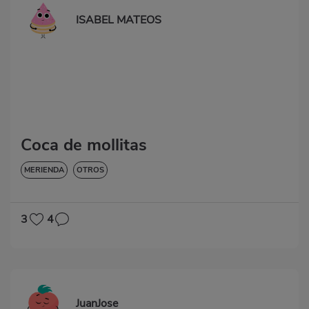
ISABEL MATEOS
Coca de mollitas
MERIENDA
OTROS
3
4
JuanJose