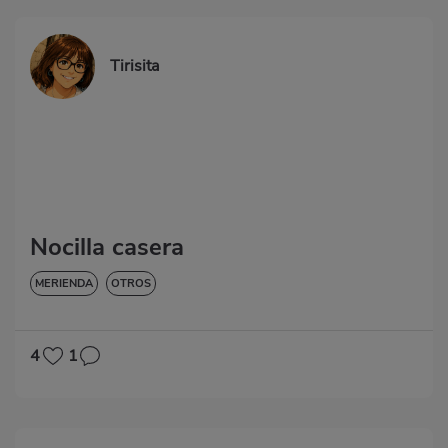
Tirisita
Nocilla casera
MERIENDA
OTROS
4
1