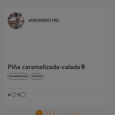
JARDINERO FIEL
Piña caramelizada-calada🍍
GUARNICIÓN
OTROS
4
5
Paginación
…
Página
1
Página
2
Página
3
Siguiente
›
Última
»