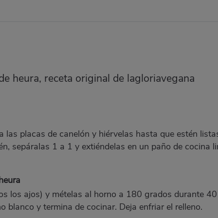
e heura, receta original de lagloriavegana
a las placas de canelón y hiérvelas hasta que estén lista
n, sepáralas 1 a 1 y extiéndelas en un paño de cocina l
 heura
os los ajos) y mételas al horno a 180 grados durante 4
o blanco y termina de cocinar. Deja enfriar el relleno.