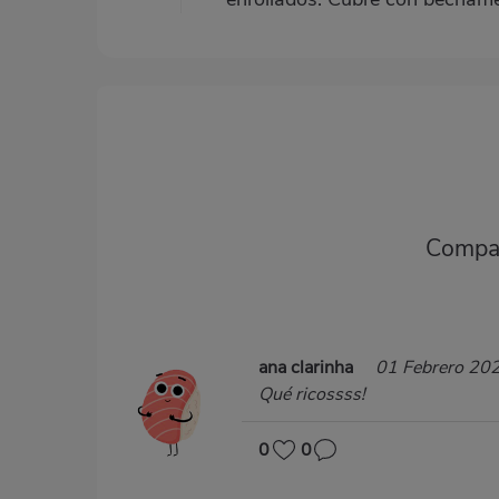
Compar
ana clarinha
01 Febrero 20
Qué ricossss!
0
0