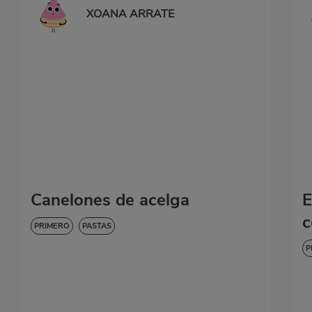
XOANA ARRATE
Canelones de acelga
E
c
PRIMERO
PASTAS
P
B