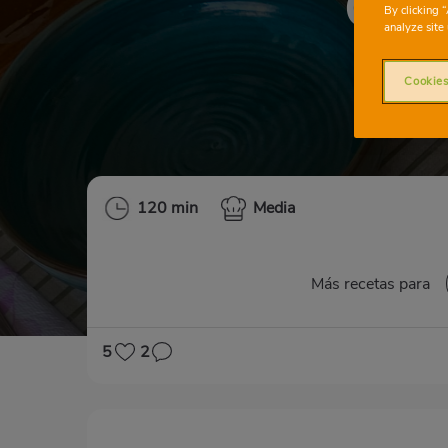
Cane
By clicking 
analyze site 
Cookies
120 min
Media
Más recetas para
5
2