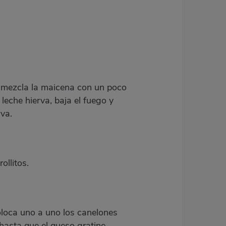
te, mezcla la maicena con un poco
eche hierva, baja el fuego y
rva.
llitos.
oloca uno a uno los canelones
asta que el queso gratine.