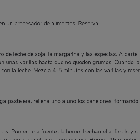
a en un procesador de alimentos. Reserva.
itro de leche de soja, la margarina y las especias. A par
n unas varillas hasta que no queden grumos. Cuando la l
con la leche. Mezcla 4-5 minutos con las varillas y rese
pastelera, rellena uno a uno los canelones, formando ro
ados. Pon en una fuente de horno, bechamel al fondo y c
l y espolvorea el queso por encima. Hornea 15 minutos h