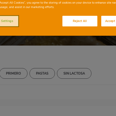
lones de pollo ve
“Accept All Cookies”, you agree to the storing of cookies on your device to enhance site na
usage, and assist in our marketing efforts.
 Settings
Reject All
Accept 
PRIMERO
PASTAS
SIN LACTOSA