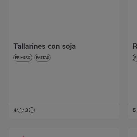
Tallarines con soja
R
PRIMERO
PASTAS
P
4
3
5