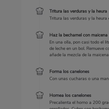
Tritura las verduras y la heura
Tritura las verduras y la heur
Haz la bechamel con maicena
En una olla, pon casi todo el l
de leche en un bol. Remueve co
añade la mezcla de la maicena 
Forma los canelones
Con unas cucharas o una manga 
Hornea los canelones
Precalienta el horno a 200 gr
enrollados. Cubre con bechame