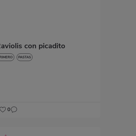
aviolis con picadito
RIMERO
PASTAS
0