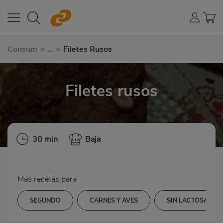
Consum
>
...
>
Filetes Rusos
Filetes rusos
30 min
Baja
Más recetas para
SEGUNDO
CARNES Y AVES
SIN LACTOSA