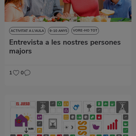
VORE-HO TOT
ACTIVITAT A L'AULA
9-10 ANYS
Entrevista a les nostres persones
CIÈNCIES DE LA NATURALESA
CIÈNCIES SOCIALS
majors
DESTRESES LINGÜÍSTIQUES
EDUCACIÓ ARTÍSTICA
1
0