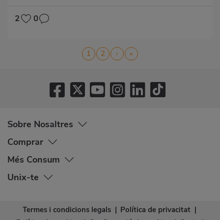
2
0
Pagination
Page
1
Page
2
Next
›
Last
»
page
page
Sobre Nosaltres
Comprar
Més Consum
Unix-te
Termes i condicions legals
|
Política de privacitat
|