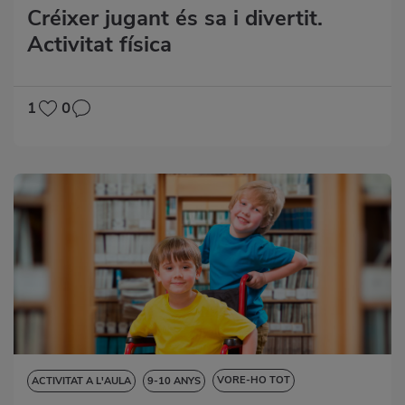
Créixer jugant és sa i divertit.
CIÈNCIES DE LA NATURALESA
DESTRESES LINGÜÍSTIQUES
Activitat física
MATEMÀTIQUES
1
0
VORE-HO TOT
ACTIVITAT A L'AULA
9-10 ANYS