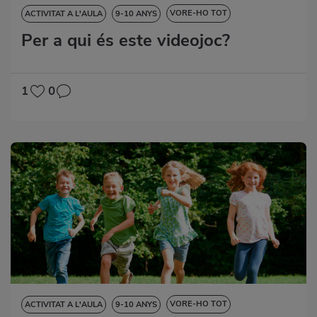
VORE-HO TOT
ACTIVITAT A L'AULA
9-10 ANYS
Per a qui és este videojoc?
DESTRESES LINGÜÍSTIQUES
HABILITATS DIGITALS
MATEMÀTIQUES
1
0
VORE-HO TOT
ACTIVITAT A L'AULA
9-10 ANYS