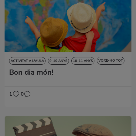
VORE-HO TOT
ACTIVITAT A L'AULA
9-10 ANYS
10-11 ANYS
Bon dia món!
CIÈNCIES DE LA NATURALESA
CIÈNCIES SOCIALS
DESTRESES LINGÜÍSTIQUES
EDUCACIÓ ARTÍSTICA
1
0