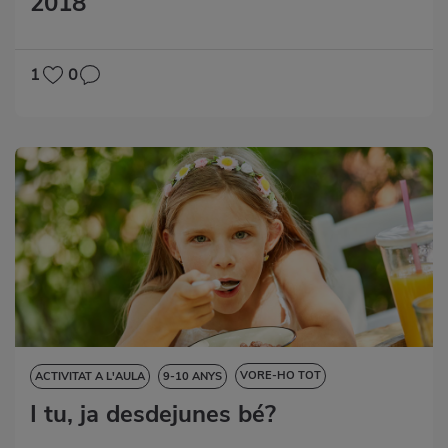
2018
1
0
VORE-HO TOT
ACTIVITAT A L'AULA
9-10 ANYS
I tu, ja desdejunes bé?
CIÈNCIES DE LA NATURALESA
DESTRESES LINGÜÍSTIQUES
MATEMÀTIQUES