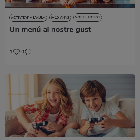
VORE-HO TOT
ACTIVITAT A L'AULA
9-10 ANYS
Un menú al nostre gust
CIÈNCIES DE LA NATURALESA
CIÈNCIES SOCIALS
DESTRESES LINGÜÍSTIQUES
MATEMÀTIQUES
1
0