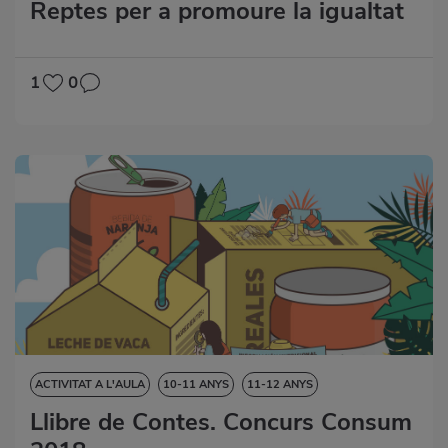
Reptes per a promoure la igualtat
DESTRESES LINGÜÍSTIQUES
VALORS SOCIALS
1
0
ACTIVITAT A L'AULA
10-11 ANYS
11-12 ANYS
VORE-HO TOT
Llibre de Contes. Concurs Consum
8-9 ANYS
9-10 ANYS
LLIBRE DE CONTES