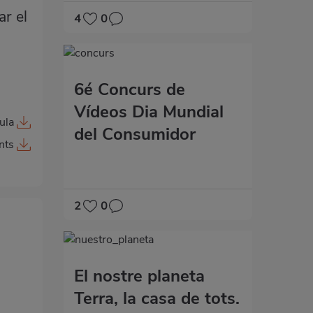
ar el
4
0
6é Concurs de
Vídeos Dia Mundial
aula
del Consumidor
nts
2
0
El nostre planeta
Terra, la casa de tots.