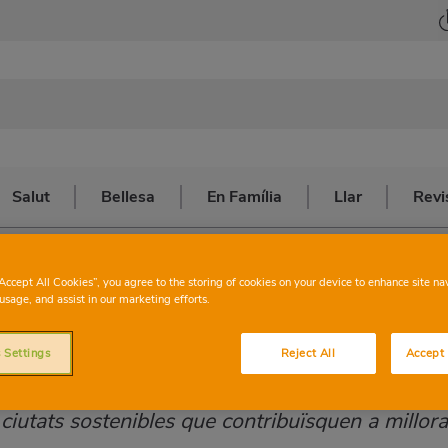
Salut
Bellesa
En Família
Llar
Revi
iutats Sostenibles
“Accept All Cookies”, you agree to the storing of cookies on your device to enhance site na
usage, and assist in our marketing efforts.
tats sostenibles
 Settings
Reject All
Accept 
ciutats sostenibles que contribuïsquen a millora