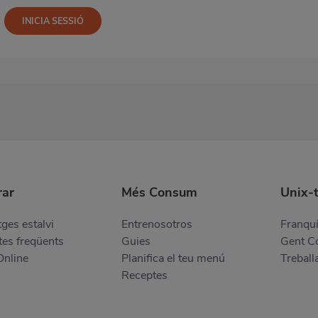
ar
Més Consum
Unix-
ges estalvi
Entrenosotros
Franquí
es freqüents
Guies
Gent 
Online
Planifica el teu menú
Treball
Receptes