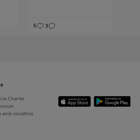
5
3
te
cia Charter
Consum
a amb nosaltres