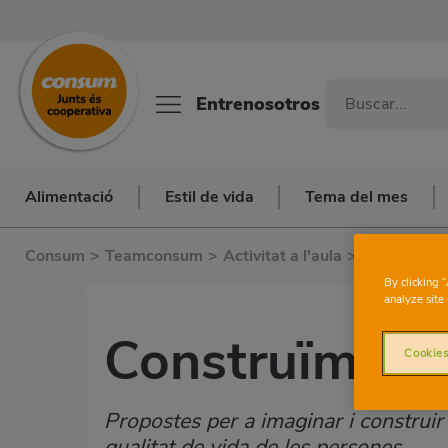
Entrenosotros
Alimentació
Estil de vida
Tema del mes
Consum
>
Teamconsum
>
Activitat a l'aula
>
Construïm C
By clicking 
analyze site 
Construïm ciu
Cookies
Propostes per a imaginar i construir 
qualitat de vida de les persones.