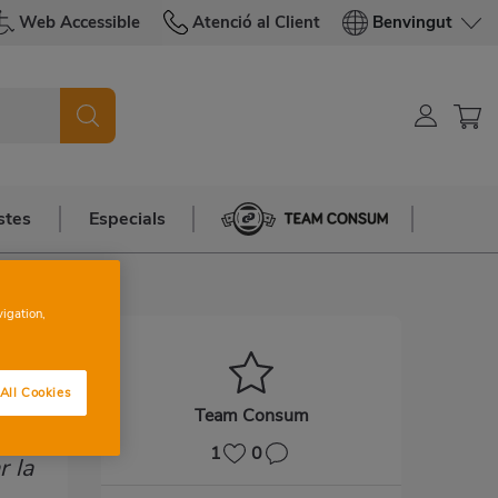
Web Accessible
Atenció al Client
Benvingut
stes
Especials
Team Consum
vigation,
All Cookies
Team Consum
1
0
r la