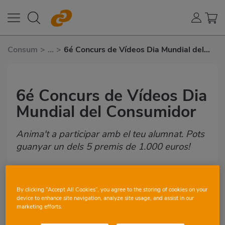
Consum
>
...
>
6é Concurs de Vídeos Dia Mundial del
Consumidor
6é Concurs de Vídeos Dia
Mundial del Consumidor
Anima't a participar amb el teu alumnat. Pots
guanyar un dels 5 premis de 1.000 euros!
CONCURSOS
MIRA-HO TOT
By clicking “Accept All Cookies”, you agree to the storing of cookies on your
device to enhance site navigation, analyze site usage, and assist in our
marketing efforts.
8-9 ANYS
9-10 ANYS
10-11 ANYS