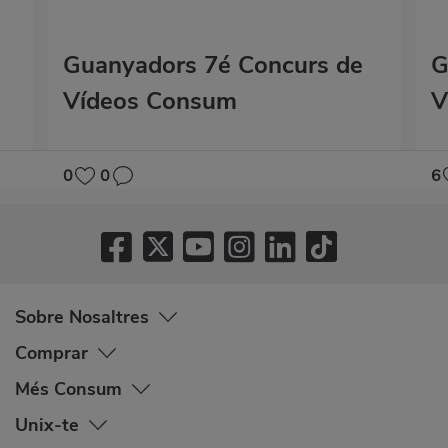
Guanyadors 7é Concurs de
G
Vídeos Consum
V
0
0
6
Sobre Nosaltres
Comprar
Més Consum
Unix-te