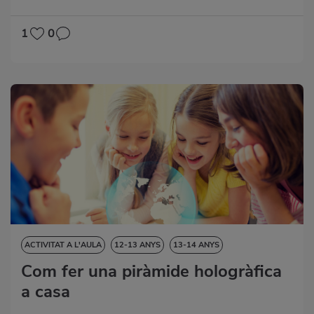
1
0
ACTIVITAT A L'AULA
12-13 ANYS
13-14 ANYS
VORE-HO TOT
Com fer una piràmide hologràfica
14-15 ANYS
15-16 ANYS
a casa