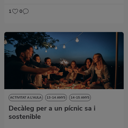
1
0
ACTIVITAT A L'AULA
13-14 ANYS
14-15 ANYS
VORE-HO TOT
Decàleg per a un pícnic sa i
15-16 ANYS
CIÈNCIES DE LA NATURALESA
sostenible
CIÈNCIES SOCIALS
DESTRESES LINGÜÍSTIQUES
EDUCACIÓ ARTÍSTICA