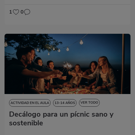
1
0
VER TODO
ACTIVIDAD EN EL AULA
13-14 AÑOS
Decálogo para un pícnic sano y
14-15 AÑOS
15-16 AÑOS
CIENCIAS DE LA NATURALEZA
sostenible
CIENCIAS SOCIALES
DESTREZAS LINGÜÍSTICAS
EDUCACIÓN ARTÍSTICA
MATEMÁTICAS