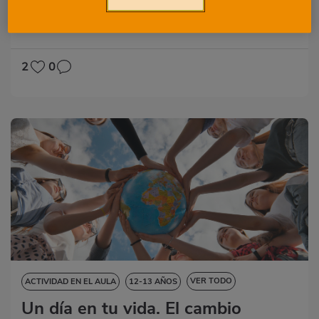
Mundial del Consumidor
14-15 AÑOS
15-16 AÑOS
2
0
VER TODO
ACTIVIDAD EN EL AULA
12-13 AÑOS
Un día en tu vida. El cambio
13-14 AÑOS
14-15 AÑOS
15-16 AÑOS