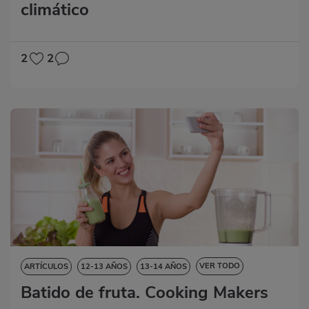
climático
CIENCIAS DE LA NATURALEZA
CIENCIAS SOCIALES
DESTREZAS LINGÜÍSTICAS
2
2
VER TODO
ARTÍCULOS
12-13 AÑOS
13-14 AÑOS
Batido de fruta. Cooking Makers
14-15 AÑOS
15-16 AÑOS