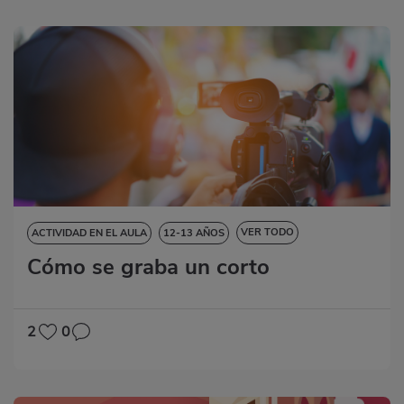
VER TODO
ACTIVIDAD EN EL AULA
12-13 AÑOS
Cómo se graba un corto
13-14 AÑOS
14-15 AÑOS
15-16 AÑOS
CIENCIAS SOCIALES
DESTREZAS LINGÜÍSTICAS
EDUCACIÓN ARTÍSTICA
2
0