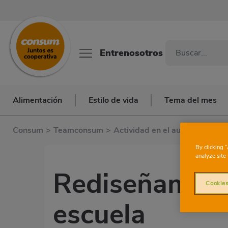
Entrenosotros
Alimentación
Estilo de vida
Tema del mes
Consum
>
Teamconsum
>
Actividad en el aula
>
Rediseñ
By clicking 
analyze site 
Rediseñamos e
Cookies
escuela