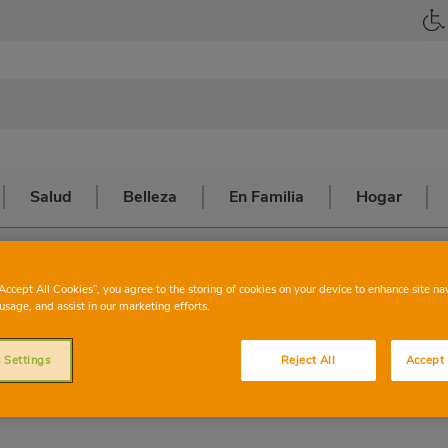
Salud
Belleza
En Familia
Hogar
amos El Patio de La Escuela
“Accept All Cookies”, you agree to the storing of cookies on your device to enhance site na
usage, and assist in our marketing efforts.
l patio de la
 Settings
Reject All
Accept 