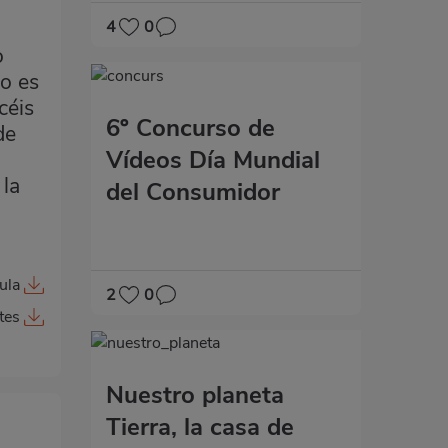
4
0
o
lo es
céis
6º Concurso de
de
Vídeos Día Mundial
 la
del Consumidor
ula
2
0
tes
Nuestro planeta
Tierra, la casa de