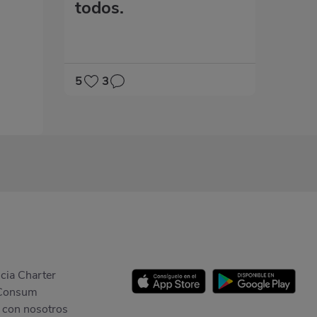
todos.
5
3
cia Charter
Consum
 con nosotros