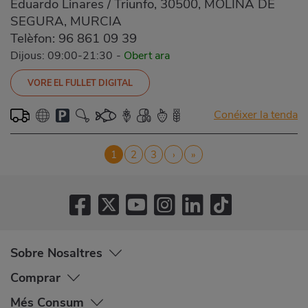
Eduardo Linares / Triunfo, 30500, MOLINA DE
SEGURA, MURCIA
Telèfon:
96 861 09 39
Dijous: 09:00-21:30
-
Obert ara
VORE EL FULLET DIGITAL
Conéixer la tenda
Pagination
Current
1
Page
2
Page
3
Next
›
Last
»
page
page
page
Sobre Nosaltres
Comprar
Més Consum