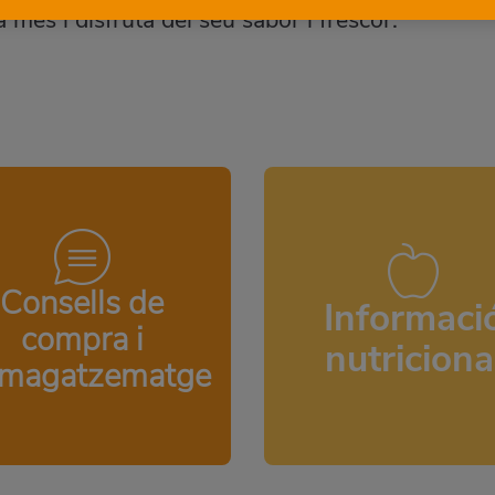
a més i disfruta del seu sabor i frescor.
Consells de
Informaci
compra i
nutriciona
magatzematge