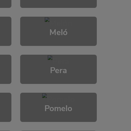
Meló
Pera
Pomelo