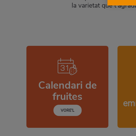
la varietat que t’agrad
Calendari de
fruites
em
VORE'L