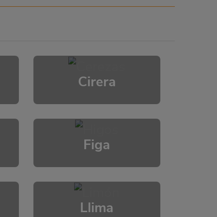
Cirera
Figa
Llima