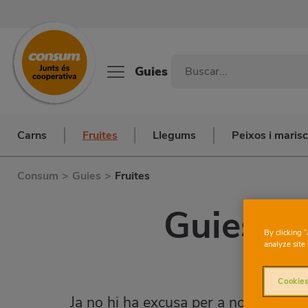
Guies
Carns
Fruites
Llegums
Peixos i maris
Consum
>
Guies
>
Fruites
Guies de 
By clicking 
analyze site 
nu
Cookies
Ja no hi ha excusa per a no menjar fr