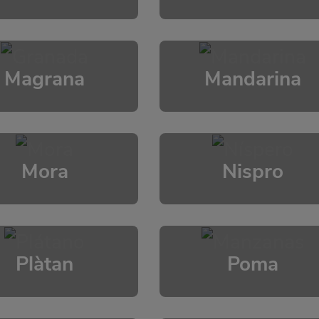
Magrana
Mandarina
Mora
Nispro
Plàtan
Poma