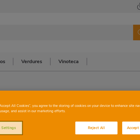
cos
Verdures
Vinoteca
fruites: anàlisi
“Accept All Cookies”, you agree to the storing of cookies on your device to enhance site na
usage, and assist in our marketing efforts.
tricionals
 Settings
Reject All
Accept 
uita! Nosaltres et portem la més fresca a casa. T