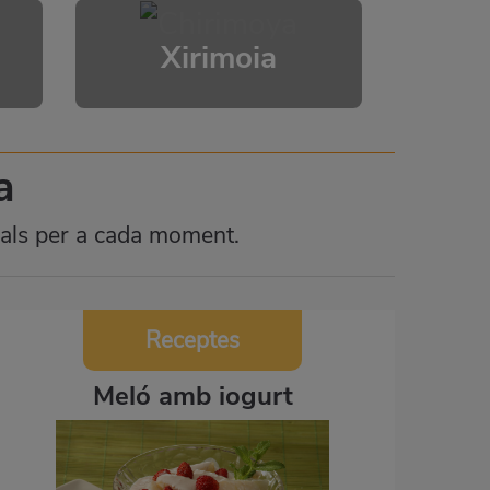
Xirimoia
a
onals per a cada moment.
Receptes
Meló amb iogurt