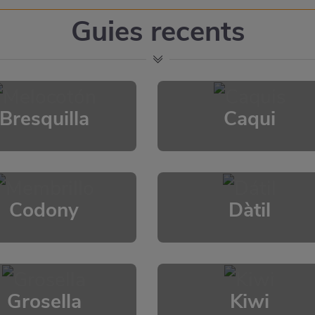
Guies recents
Bresquilla
Caqui
Codony
Dàtil
Grosella
Kiwi