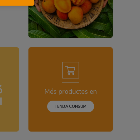
ó
Més productes en
l
TENDA CONSUM