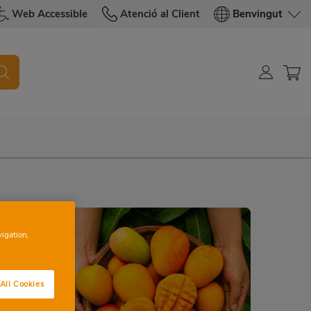
Web Accessible
Atenció al Client
Benvingut
vigation,
All Cookies
ria'n