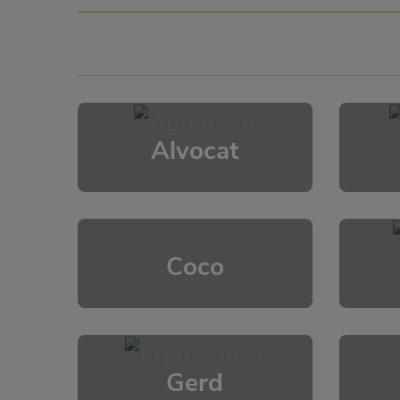
Alvocat
Coco
Gerd