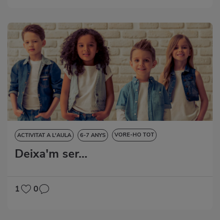
VORE-HO TOT
ACTIVITAT A L'AULA
6-7 ANYS
Deixa'm ser...
CIÈNCIES DE LA NATURALESA
DESTRESES LINGÜÍSTIQUES
EDUCACIÓ ARTÍSTICA
RACONS
1
0