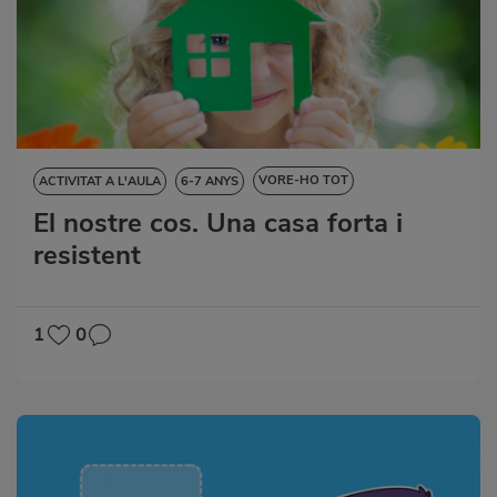
VORE-HO TOT
ACTIVITAT A L'AULA
6-7 ANYS
El nostre cos. Una casa forta i
CIÈNCIES DE LA NATURALESA
DESTRESES LINGÜÍSTIQUES
resistent
EDUCACIÓ ARTÍSTICA
1
0