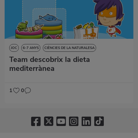
JOC
6-7 ANYS
CIÈNCIES DE LA NATURALESA
Team descobrix la dieta
mediterrànea
1
0