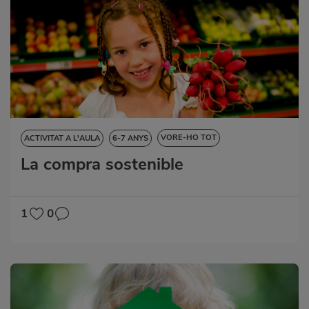
VORE-HO TOT
ACTIVITAT A L'AULA
6-7 ANYS
La compra sostenible
CIÈNCIES DE LA NATURALESA
EDUCACIÓ ARTÍSTICA
MATEMÀTIQUES
1
0