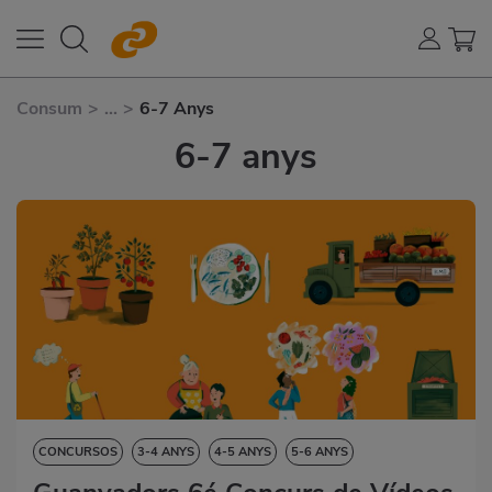
Consum
>
...
>
6-7 Anys
6-7 anys
CONCURSOS
3-4 ANYS
4-5 ANYS
5-6 ANYS
VORE-HO TOT
6-7 ANYS
7-8 ANYS
8-9 ANYS
9-10 ANYS