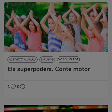
VORE-HO TOT
ACTIVITAT A L'AULA
6-7 ANYS
Els superpoders. Conte motor
CIÈNCIES DE LA NATURALESA
DESTRESES LINGÜÍSTIQUES
EDUCACIÓ ARTÍSTICA
EDUCACIÓ FÍSICA
1
0