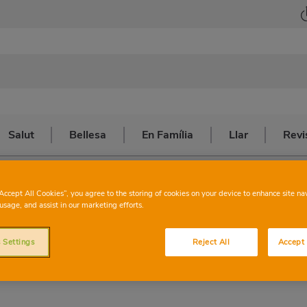
Salut
Bellesa
En Família
Llar
Revi
Contes. Concurs Consum 2018
“Accept All Cookies”, you agree to the storing of cookies on your device to enhance site na
usage, and assist in our marketing efforts.
tes. Concurs
 Settings
Reject All
Accept 