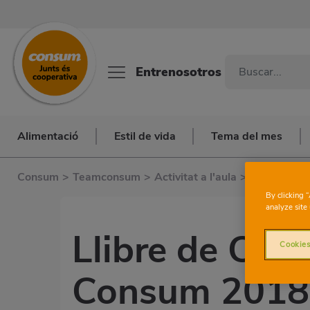
Entrenosotros
Alimentació
Estil de vida
Tema del mes
Consum
>
Teamconsum
>
Activitat a l'aula
>
Llibre de 
By clicking 
analyze site 
Llibre de Con
Cookies
Consum 2018