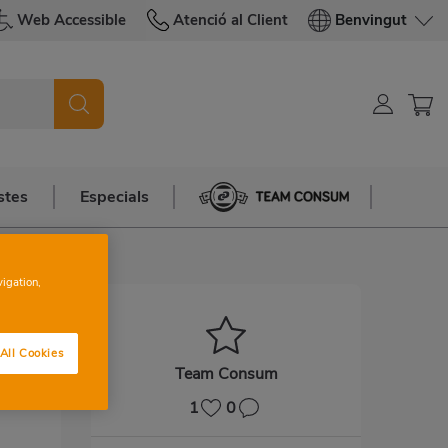
Web Accessible
Atenció al Client
Benvingut
stes
Especials
Team Consum
vigation,
All Cookies
Team Consum
1
0