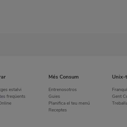
ar
Més Consum
Unix-
ges estalvi
Entrenosotros
Franquí
es freqüents
Guies
Gent 
Online
Planifica el teu menú
Treball
Receptes