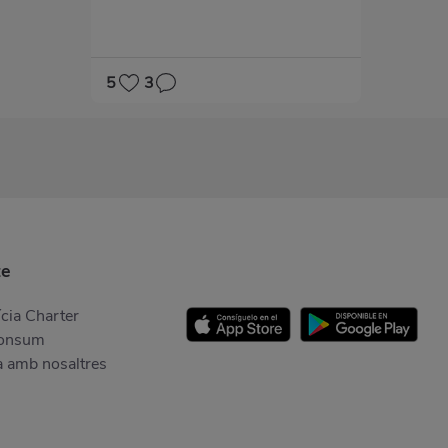
5
3
te
cia Charter
Consum
a amb nosaltres