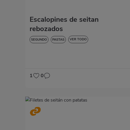
Escalopines de seitan
rebozados
VER TODO
SEGUNDO
PASTAS
BAJA EN COLESTEROL
DIABETES
HIPERTENSIÓN
SIN LACTOSA
1
0