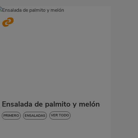
Ensalada de palmito y melón
VER TODO
PRIMERO
ENSALADAS
BAJA EN COLESTEROL
DIABETES
SIN GLUTEN
SIN LACTOSA