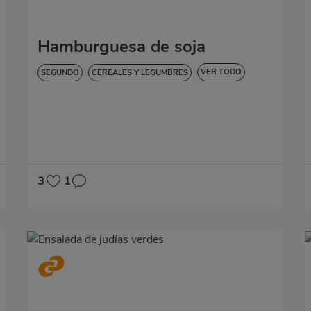
Hamburguesa de soja
VER TODO
SEGUNDO
CEREALES Y LEGUMBRES
BAJA EN COLESTEROL
DIABETES
HIPERTENSIÓN
SIN LACTOSA
3
1