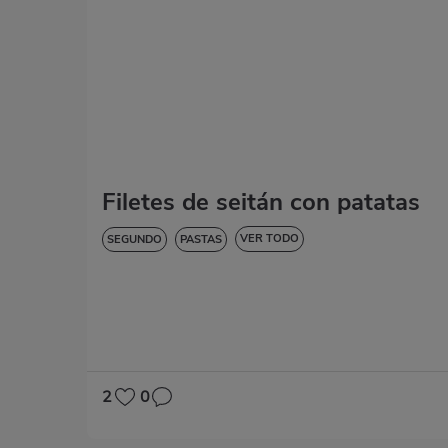
Filetes de seitán con patatas
VER TODO
SEGUNDO
PASTAS
BAJA EN COLESTEROL
DIABETES
HIPERTENSIÓN
SIN GLUTEN
SIN LACTOSA
2
0