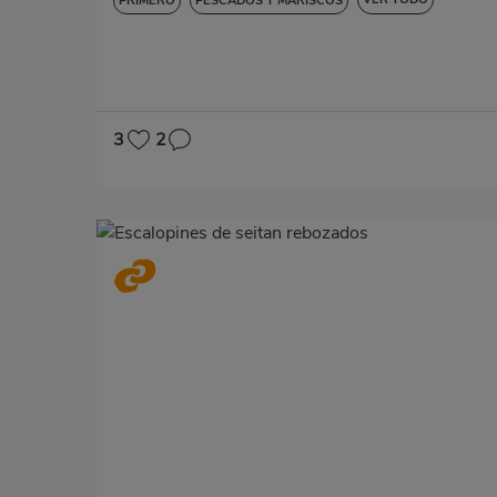
PRIMERO
PESCADOS Y MARISCOS
DIABETES
HIPERTENSIÓN
SIN GLUTEN
SIN LACTOSA
3
2