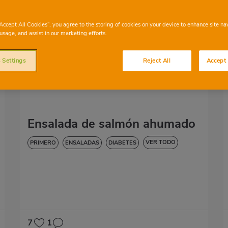
“Accept All Cookies”, you agree to the storing of cookies on your device to enhance site na
usage, and assist in our marketing efforts.
 Settings
Reject All
Accept 
Ensalada de salmón ahumado
VER TODO
PRIMERO
ENSALADAS
DIABETES
SIN GLUTEN
SIN LACTOSA
7
1