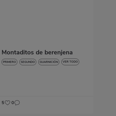
Montaditos de berenjena
VER TODO
PRIMERO
SEGUNDO
GUARNICIÓN
APERITIVOS
BAJA EN COLESTEROL
DIABETES
HIPERTENSIÓN
SIN GLUTEN
SIN LACTOSA
5
0