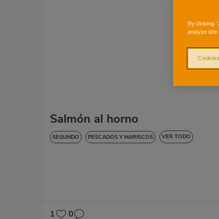
By clicking 
analyze site 
Cookies
Salmón al horno
VER TODO
SEGUNDO
PESCADOS Y MARISCOS
BAJA EN COLESTEROL
DIABETES
HIPERTENSIÓN
SIN GLUTEN
SIN LACTOSA
1
0