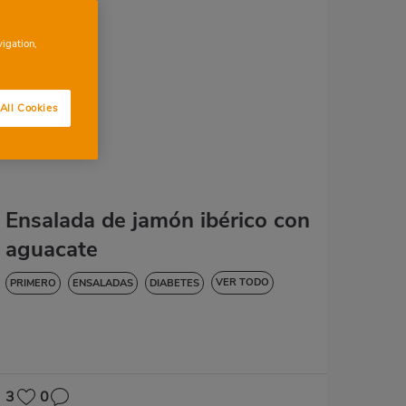
vigation,
All Cookies
Ensalada de jamón ibérico con
aguacate
VER TODO
PRIMERO
ENSALADAS
DIABETES
SIN GLUTEN
SIN LACTOSA
3
0