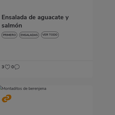
Ensalada de aguacate y
salmón
VER TODO
PRIMERO
ENSALADAS
BAJA EN COLESTEROL
DIABETES
HIPERTENSIÓN
SIN GLUTEN
SIN LACTOSA
3
0