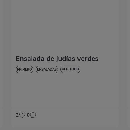
Ensalada de judías verdes
VER TODO
PRIMERO
ENSALADAS
BAJA EN COLESTEROL
DIABETES
HIPERTENSIÓN
SIN GLUTEN
SIN LACTOSA
2
0