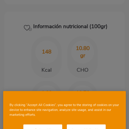
Información nutricional (100gr)
10.80
148
gr
Kcal
CHO
1.60
10.70
gr
gr
By clicking “Accept All Cookies”, you agree to the storing of cookies on your
device to enhance site navigation, analyze site usage, and assist in our
Proteínas
Grasa
marketing efforts.