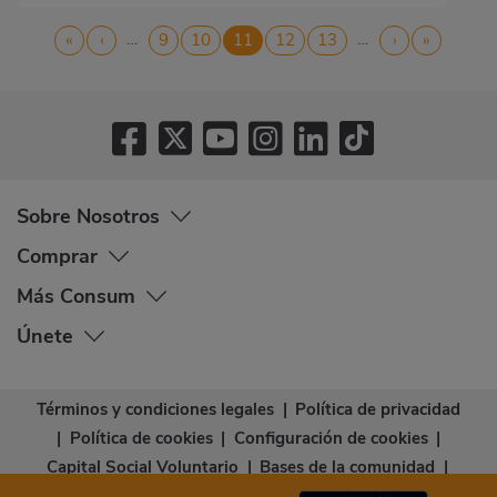
Paginación
…
…
Primera
«
Página
‹
Página
9
Página
10
Página
11
Página
12
Página
13
Siguiente
›
Última
»
página
anterior
actual
página
página
Sobre Nosotros
Comprar
Más Consum
Únete
Términos y condiciones legales
|
Política de privacidad
|
Política de cookies
|
Configuración de cookies
|
Capital Social Voluntario
|
Bases de la comunidad
|
Declaración de accesibilidad