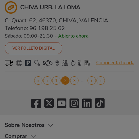
CHIVA URB. LA LOMA
C. Quart, 62, 46370, CHIVA, VALENCIA
Teléfono:
96 198 25 62
Sábado: 09:00-21:30
-
Abierto ahora
VER FOLLETO DIGITAL
Conocer la tienda
Paginación
…
Primera
«
Página
‹
Página
1
Página
2
Página
3
Siguiente
›
Última
»
página
anterior
actual
página
página
Sobre Nosotros
Comprar