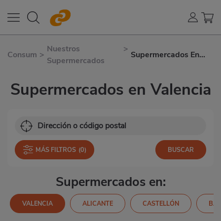
Nuestros
>
Consum
>
Supermercados En
Supermercados
Valencia
Supermercados en Valencia
MÁS FILTROS
(0)
Supermercados en:
VALENCIA
ALICANTE
CASTELLÓN
BA