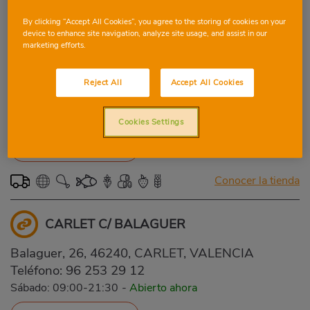
By clicking “Accept All Cookies”, you agree to the storing of cookies on your
device to enhance site navigation, analyze site usage, and assist in our
VALENCIA ROYO VILANOVA
marketing efforts.
Dr. Royo Vilanova, 4, 46017, VALENCIA,
Reject All
Accept All Cookies
VALENCIA
Teléfono:
96 377 05 14
Sábado: 09:00-21:30
-
Abierto ahora
Cookies Settings
VER FOLLETO DIGITAL
Conocer la tienda
CARLET C/ BALAGUER
Balaguer, 26, 46240, CARLET, VALENCIA
Teléfono:
96 253 29 12
Sábado: 09:00-21:30
-
Abierto ahora