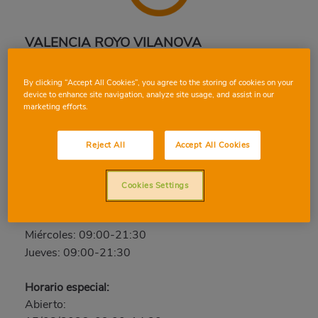
VALENCIA ROYO VILANOVA
Dr. Royo Vilanova, 4, 46017, VALENCIA, VALENCIA
By clicking “Accept All Cookies”, you agree to the storing of cookies on your
Teléfono:
96 377 05 14
device to enhance site navigation, analyze site usage, and assist in our
marketing efforts.
Abierto ahora
Viernes: 09:00-21:30
Reject All
Accept All Cookies
Sábado: 09:00-21:30
Domingo: Cerrado
Cookies Settings
Lunes: 09:00-21:30
Martes: 09:00-21:30
Miércoles: 09:00-21:30
Jueves: 09:00-21:30
Horario especial:
Abierto: