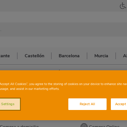
cante
Castellón
Barcelona
Murcia
A
 Valencia
>
VALENCIA OLTÁ
CONSUM
VALE
“Accept All Cookies”, you agree to the storing of cookies on your device to enhance site na
usage, and assist in our marketing efforts.
 Settings
Reject All
Accept 
Esta tienda cuenta con los servicios siguie
Compra a domicilio
Compra Online