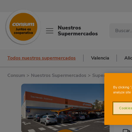
Nuestros
Supermercados
Todos nuestros supermercados
Valencia
Ali
Consum
>
Nuestros Supermercados
>
Supermercados en
By clicking 
analyze site 
Cookies