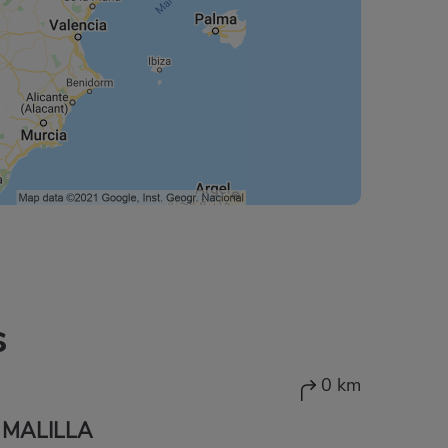
s
0 km
 MALILLA