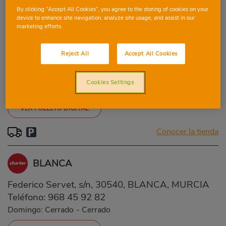
Conocer la tienda
By clicking “Accept All Cookies”, you agree to the storing of cookies on your
device to enhance site navigation, analyze site usage, and assist in our
marketing efforts.
MURCIA AVD. DEL PALMAR
Reject All
Accept All Cookies
Avd. Del Palmar, 30012, Murcia, Murcia
Teléfono:
96 878 83 97
Cookies Settings
Domingo: Cerrado
-
Cerrado
VER FOLLETO DIGITAL
Conocer la tienda
BLANCA
Federico Servet, s/n, 30540, BLANCA, MURCIA
Teléfono:
968 45 92 82
Domingo: Cerrado
-
Cerrado