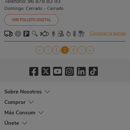
Teléfono:
96 878 83 93
Domingo: Cerrado
-
Cerrado
VER FOLLETO DIGITAL
Conocer la tienda
Paginación
Primera
«
Página
‹
Página
1
Página
2
Página
3
Siguiente
›
Última
»
página
anterior
actual
página
página
Sobre Nosotros
Comprar
Más Consum
Únete