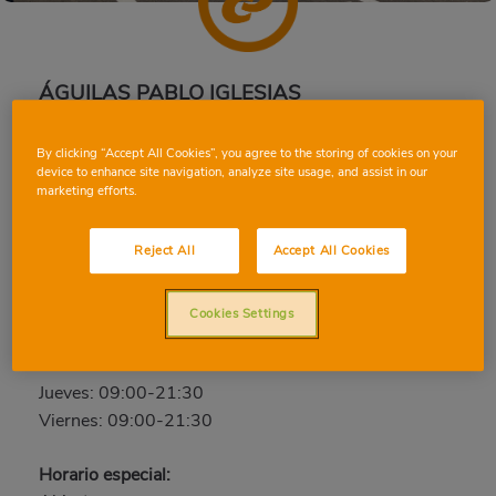
ÁGUILAS PABLO IGLESIAS
C/ Pablo Iglesias, 30, 30880, ÁGUILAS, Murcia
By clicking “Accept All Cookies”, you agree to the storing of cookies on your
Teléfono:
96 878 83 23
device to enhance site navigation, analyze site usage, and assist in our
marketing efforts.
Abierto ahora
Reject All
Accept All Cookies
Sábado: 09:00-21:30
Domingo: Cerrado
Lunes: 09:00-21:30
Cookies Settings
Martes: 09:00-21:30
Miércoles: 09:00-21:30
Jueves: 09:00-21:30
Viernes: 09:00-21:30
Horario especial: