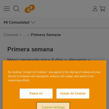
Mi Comunidad
Consum
>
...
>
Primera Semana
Primera semana
Menú generado para 4 días y almuerzo y
cena.
By clicking “Accept All Cookies”, you agree to the storing of cookies on your
Este es su menú con recetas para todos los
device to enhance site navigation, analyze site usage, and assist in our
marketing efforts.
días y alimentos seleccionados con sus
propias restricciones.
Reject All
Accept All Cookies
Cookies Settings