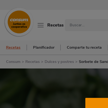
Recetas
Recetas
Planificador
Comparte tu receta
Consum
>
Recetas
>
Dulces y postres
>
Sorbete de Sand