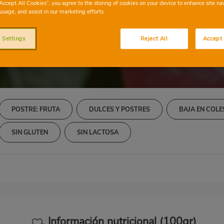
bete de sandía al 
“Accept All Cookies”, you agree to the storing of cookies on your device to enhance site na
usage, and assist in our marketing efforts.
 Settings
Reject All
Accept 
POSTRE: FRUTA
DULCES Y POSTRES
BAJA EN COL
SIN GLUTEN
SIN LACTOSA
Información nutricional (100gr)