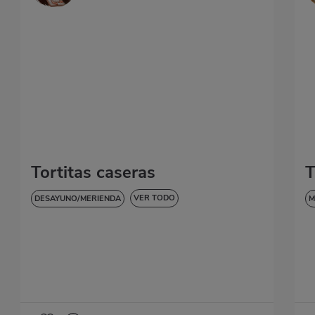
Tortitas caseras
T
VER TODO
DESAYUNO/MERIENDA
M
DULCES Y POSTRES