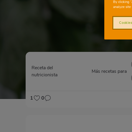
Sor
By clicking 
analyze site 
Cookies
Receta del
Más recetas para
nutricionista
1
0