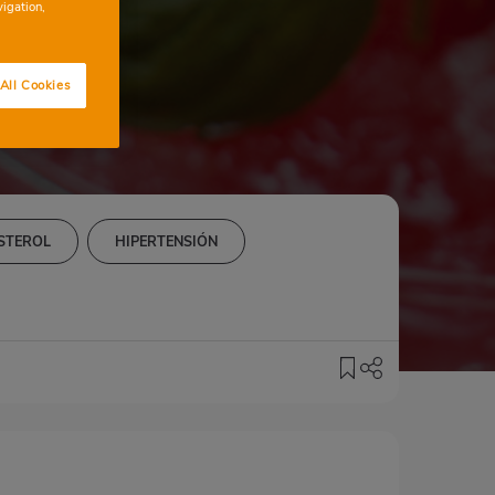
cava
vigation,
All Cookies
ESTEROL
HIPERTENSIÓN