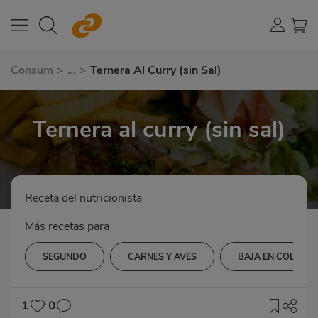
Consum
>
...
>
Ternera Al Curry (sin Sal)
Ternera al curry (sin sal)
Receta del nutricionista
Más recetas para
SEGUNDO
CARNES Y AVES
BAJA EN COLEST
1
0