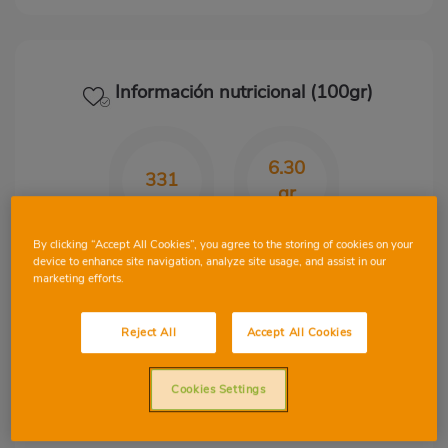
Información nutricional (100gr)
6.30
331
gr
Kcal
CHO
By clicking “Accept All Cookies”, you agree to the storing of cookies on your
device to enhance site navigation, analyze site usage, and assist in our
marketing efforts.
33.10
19
Reject All
Accept All Cookies
gr
gr
Cookies Settings
Proteínas
Grasa