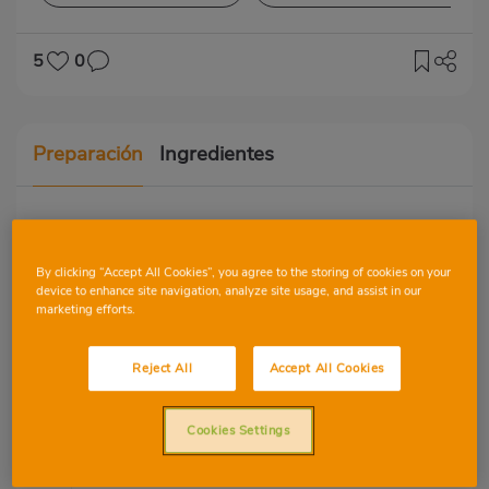
5
0
Preparación
Ingredientes
Un desayuno muy fácil de preparar,
saludable, nutritivo y delicioso, que nos
By clicking “Accept All Cookies”, you agree to the storing of cookies on your
device to enhance site navigation, analyze site usage, and assist in our
brindará energía y buen humor durante
marketing efforts.
toda la mañana.
Reject All
Accept All Cookies
Calentar la horchata de chufa
Calentar 250 ml de horchata
Cookies Settings
de chufa en un cazo hasta que
veamos que comienza a