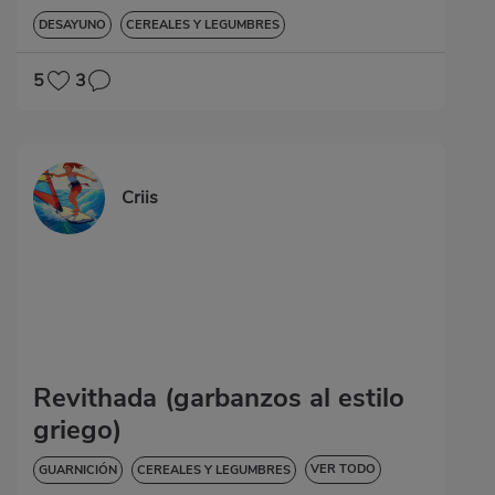
DESAYUNO
CEREALES Y LEGUMBRES
5
3
Criis
Revithada (garbanzos al estilo
griego)
VER TODO
GUARNICIÓN
CEREALES Y LEGUMBRES