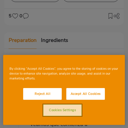
5
0
Preparation
Ingredients
Un desayuno muy fácil de preparar,
By clicking “Accept All Cookies”, you agree to the storing of cookies on your
saludable y nutritivo, que nos brindará
device to enhance site navigation, analyze site usage, and assist in our
energía y buen humor durante toda la
marketing efforts.
mañana.
Reject All
Accept All Cookies
Calentar la horchata de chufa
Calentar 250 ml de horchata
Cookies Settings
de chufa en un cazo hasta que
veamos que comienza a