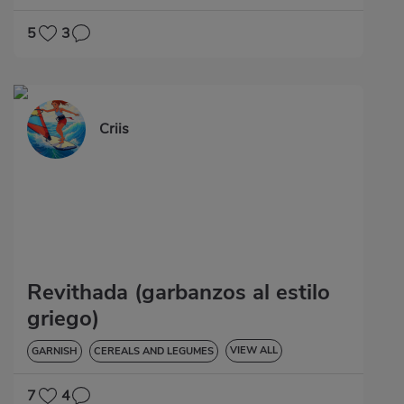
5
3
Criis
Revithada (garbanzos al estilo
griego)
VIEW ALL
GARNISH
CEREALS AND LEGUMES
GLUTEN-FREE
7
4