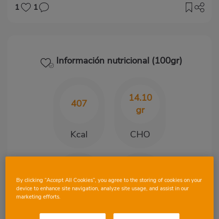
1
1
Información nutricional (100gr)
14.10
407
gr
Kcal
CHO
33.70
21.80
By clicking “Accept All Cookies”, you agree to the storing of cookies on your
gr
gr
device to enhance site navigation, analyze site usage, and assist in our
marketing efforts.
Proteínas
Grasa