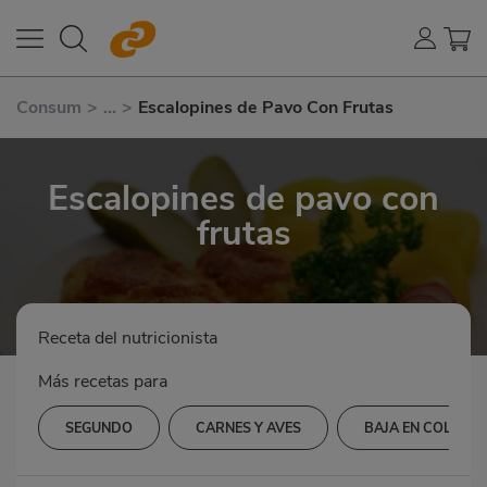
Consum
>
...
>
Escalopines de Pavo Con Frutas
Escalopines de pavo con
frutas
Receta del nutricionista
Más recetas para
SEGUNDO
CARNES Y AVES
BAJA EN COLEST