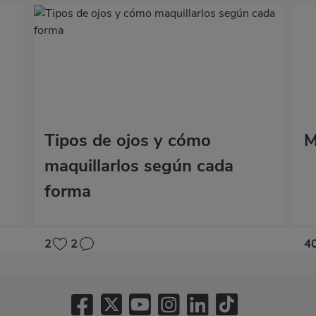
Tipos de ojos y cómo
M
maquillarlos según cada
forma
2
2
4