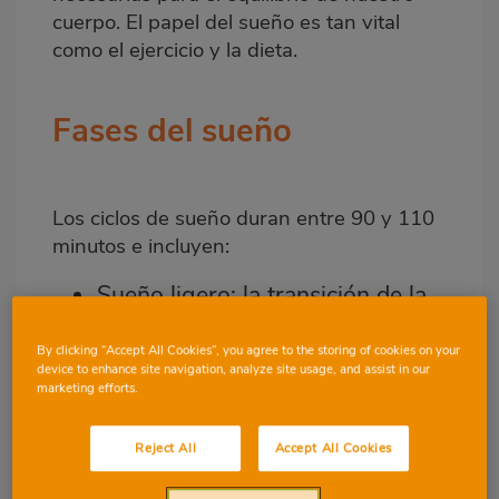
cuerpo. El papel del sueño es tan vital
como el ejercicio y la dieta.
Fases del sueño
Los ciclos de sueño duran entre 90 y 110
minutos e incluyen:
Sueño ligero: la transición de la
vigilia, con movimientos oculares
By clicking “Accept All Cookies”, you agree to the storing of cookies on your
lentos y tono muscular reducido.
device to enhance site navigation, analyze site usage, and assist in our
marketing efforts.
Dura 5-10 minutos y es crucial
para relajarse en el sueño.
Reject All
Accept All Cookies
Sueño ligero, más profundo: