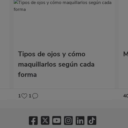
Tipos de ojos y cómo
M
maquillarlos según cada
forma
1
1
4