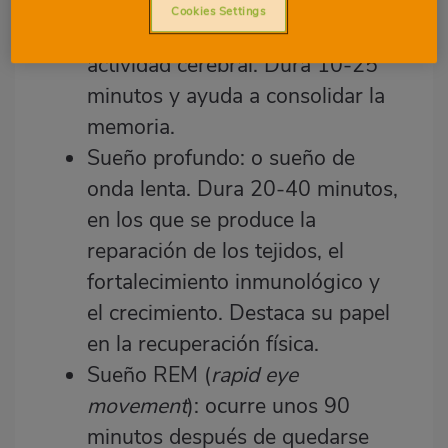
preparación para el sueño
Cookies Settings
profundo, con ráfagas de
actividad cerebral. Dura 10-25
minutos y ayuda a consolidar la
memoria.
Sueño profundo: o sueño de
onda lenta. Dura 20-40 minutos,
en los que se produce la
reparación de los tejidos, el
fortalecimiento inmunológico y
el crecimiento. Destaca su papel
en la recuperación física.
Sueño REM (
rapid eye
movement
): ocurre unos 90
minutos después de quedarse