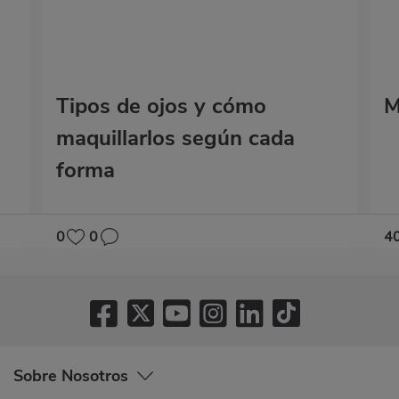
Tipos de ojos y cómo
M
maquillarlos según cada
forma
0
0
4
Sobre Nosotros