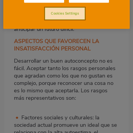
inevitable el sufrimiento si no se aceptan
ciertos aspectos, si se aumenta el valor
Cookies Settings
negativo del momento o se tiende a
anticipar un futuro difícil.
ASPECTOS QUE FAVORECEN LA
INSATISFACCIÓN PERSONAL
Desarrollar un buen autoconcepto no es
fácil. Aceptar tanto los rasgos personales
que agradan como los que no gustan es
complejo, porque reconocer una cosa no
es lo mismo que aceptarla. Los rasgos
más representativos son:
•
Factores sociales y culturales: la
sociedad actual promueve un ideal que se
relaciona con la alta autoestima, el