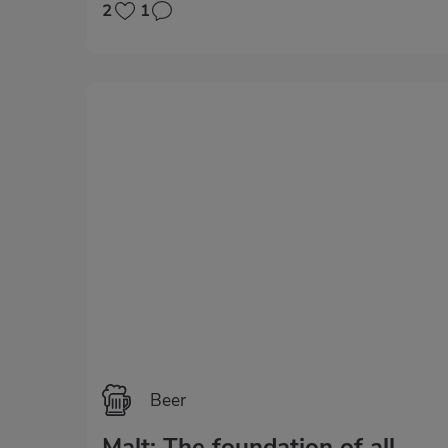
2
1
Beer
Malt: The foundation of all