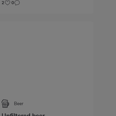
2
0
Beer
Unfiltered beer