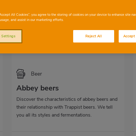
“Accept All Cookies”, you agree to the storing of cookies on your device to enhance site na
usage, and assist in our marketing efforts.
 Settings
Reject All
Accept 
Beer
Abbey beers
Discover the characteristics of abbey beers and
their relationship with Trappist beers. We tell
you all its styles and fermentations.