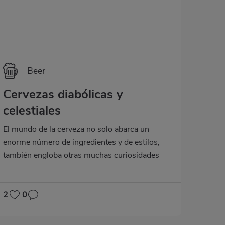
Beer
Cervezas diabólicas y
celestiales
El mundo de la cerveza no solo abarca un
enorme número de ingredientes y de estilos,
también engloba otras muchas curiosidades
que tienen más que ver con el origen o la
historia de ciertas variedades. Hoy nos vamos a
detener en un binomio aparentemente tan
2
0
antagónico como lo puede ser la eterna lucha
entre el bien y el mal y hablaremos de las