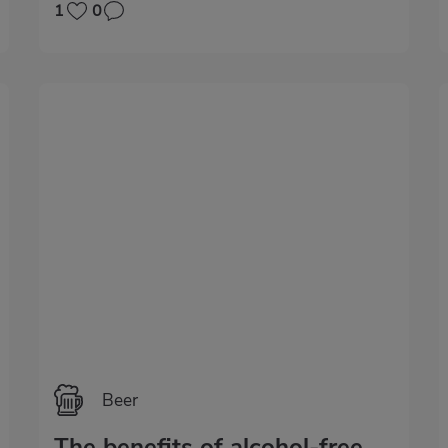
1
0
Beer
The benefits of alcohol-free