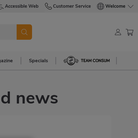
Accessible Web
Customer Service
Welcome
azine
Specials
Team Consum
and news