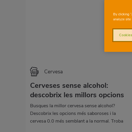
By clicking 
analyze site 
Cookies
Cervesa
Cerveses sense alcohol:
descobrix les millors opcions
Busques la millor cervesa sense alcohol?
Descobrix les opcions més saboroses i la
cervesa 0.0 més semblant a la normal. Troba
l’opció ideal en Consum.