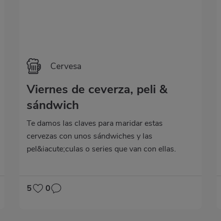
Cervesa
Viernes de ceverza, peli &
sándwich
Te damos las claves para maridar estas
cervezas con unos sándwiches y las
pel&iacute;culas o series que van con ellas.
¿Estás de acuerdo con nuestra selección. ¡Te
contamos más!
5
0