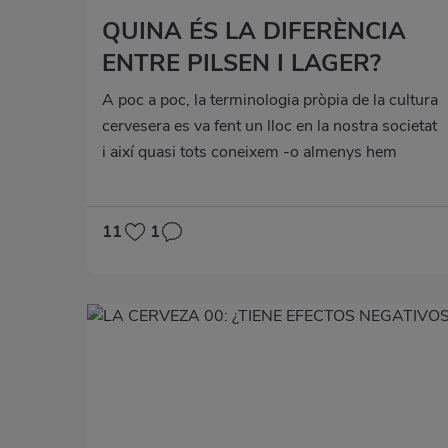
QUINA ÉS LA DIFERÈNCIA
ENTRE PILSEN I LAGER?
A poc a poc, la terminologia pròpia de la cultura
cervesera es va fent un lloc en la nostra societat
i així quasi tots coneixem -o almenys hem
sentit- paraules com IPA, IBU, ale, stout, malta,
llúpol, pilsen o lager. Tanmateix, no sempre
tenim tan clars els significats precisos de cada
11
1
terme, encara que siguen els que més temps
han conviscut amb nosaltres, com és el cas dels
dos últims que hem citat: pilsen i lager.