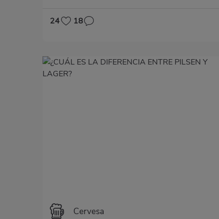
24
18
Cervesa