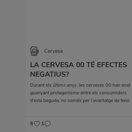
Cervesa
LA CERVESA 00 TÉ EFECTES
NEGATIUS?
Durant els últims anys, les cerveses 00 han anat
guanyant protagonisme entre els consumidors
d’esta beguda, no només per l’avantatge de tenir
el menor percentatge d’alcohol entre les
cerveses del mercat, sinó també per les
qualitats organolèptiques, que cada vegada les
5
1
fan més abellidores al paladar.L’aparició de les