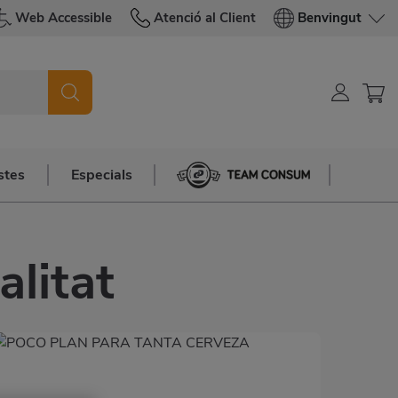
Web Accessible
Atenció al Client
Benvingut
stes
Especials
Team Consum
alitat