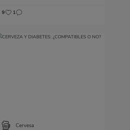
9
1
Cervesa