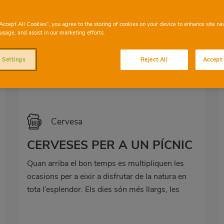
“Accept All Cookies”, you agree to the storing of cookies on your device to enhance site na
usage, and assist in our marketing efforts.
 Settings
Reject All
Accept 
Cervesa
CERVESES PER A UN PÍCNIC
Quan arriba el bon temps es multipliquen les
ocasions per a eixir a disfrutar de la natura en
tota l’esplendor. Els dies són més llargs, les
temperatures més agradables i la vegetació
florix per qualsevol racó, convidant-nos a