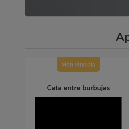
Ap
Món vinícola
Cata entre burbujas