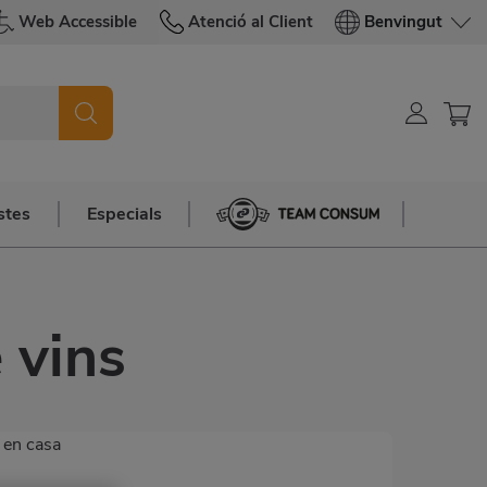
Web Accessible
Atenció al Client
Benvingut
stes
Especials
Team Consum
 vins