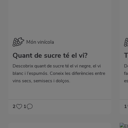
Món vinícola
Quant de sucre té el vi?
T
Descobrix quant de sucre té el vi negre, el vi
D
blanc i l’espumós. Coneix les diferències entre
f
vins secs, semisecs i dolços.
e
2
1
1