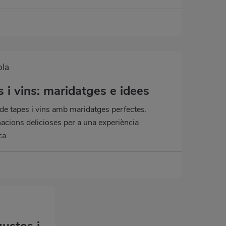
ola
s i vins: maridatges e idees
 de tapes i vins amb maridatges perfectes.
cions delicioses per a una experiència
ca.
gustos i