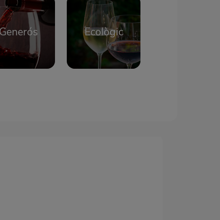
Generós
Ecològic