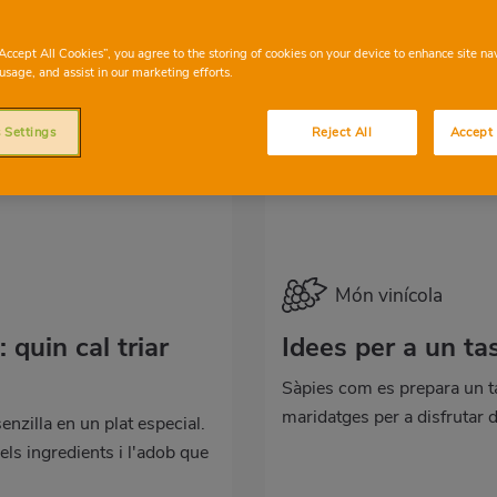
“Accept All Cookies”, you agree to the storing of cookies on your device to enhance site na
usage, and assist in our marketing efforts.
 Settings
Reject All
Accept 
Món vinícola
quin cal triar
Idees per a un ta
Sàpies com es prepara un ta
maridatges per a disfrutar 
zilla en un plat especial.
ls ingredients i l'adob que