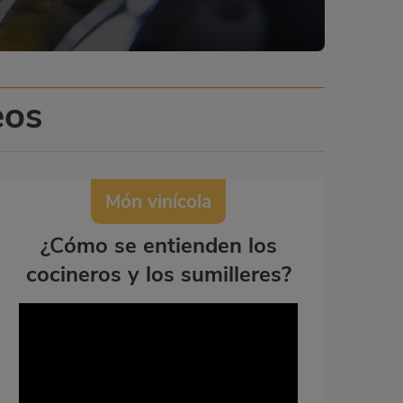
eos
Món vinícola
¿Cómo se entienden los
cocineros y los sumilleres?