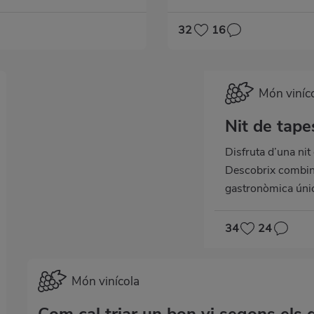
32
16
Món viníc
Nit de tape
Disfruta d’una nit
Descobrix combina
gastronòmica úni
34
24
Món vinícola
Com cal triar un bon vi segons els 