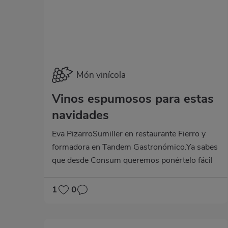
Món vinícola
Vinos espumosos para estas
navidades
Eva PizarroSumiller en restaurante Fierro y
formadora en Tandem Gastronómico.Ya sabes
que desde Consum queremos ponértelo fácil
todo el año y más aún en Navidades.Las
fiestas son para brindar, y qué mejor que
1
0
nuestra selección de vinos espumosos y sidra
para hacerlo, porque las burbujas siempre han
sido, son y serán símbolo de celebración, aquí