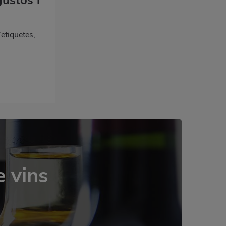
’etiquetes,
e vins