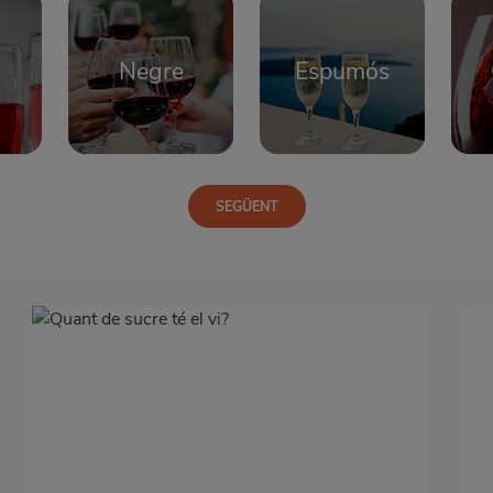
Negre
Espumós