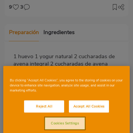
9
3
Preparación
Ingredientes
1 huevo 1 yogur natural 2 cucharadas de
avena integral 2 cucharadas de avena
By clicking “Accept All Cookies”, you agree to the storing of cookies on your
Fácil
device to enhance site navigation, analyze site usage, and assist in our
Mesclamos todo y en una sartén
marketing efforts.
antiadherente, un chorrito de aceite oliva
hacemos pequeñas tortitas 🥞 le damos la
Reject All
Accept All Cookies
vuelta y listo y sustituiremos por el pan para
quellos que no pueden comer harina
Cookies Settings