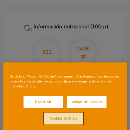
Información nutricional (100gr)
14.90
222
gr
Kcal
CHO
By clicking “Accept All Cookies”, you agree to the storing of cookies on your
device to enhance site navigation, analyze site usage, and assist in our
marketing efforts.
21.20
7.70
gr
gr
Reject All
Accept All Cookies
Proteínas
Grasa
Cookies Settings