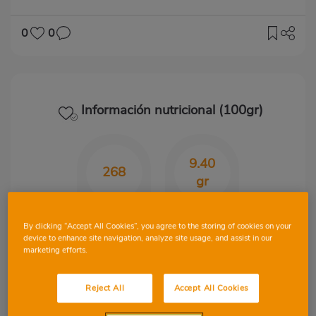
0
0
Información nutricional (100gr)
9.40
268
gr
Kcal
CHO
By clicking “Accept All Cookies”, you agree to the storing of cookies on your
device to enhance site navigation, analyze site usage, and assist in our
marketing efforts.
12.20
19
gr
gr
Reject All
Accept All Cookies