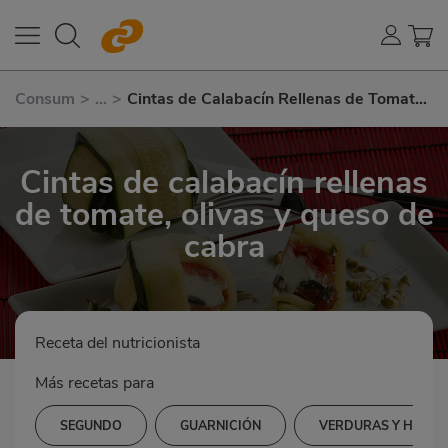
Consum
>
...
>
Cintas de Calabacín Rellenas de Tomate,
Olivas y Queso de Cabra
Cintas de calabacín rellenas
de tomate, olivas y queso de
cabra
Receta del nutricionista
Más recetas para
SEGUNDO
GUARNICIÓN
VERDURAS Y HORTA