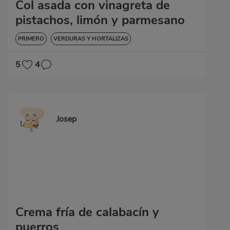
Col asada con vinagreta de
pistachos, limón y parmesano
PRIMERO
VERDURAS Y HORTALIZAS
5
4
Josep
Crema fría de calabacín y
puerros