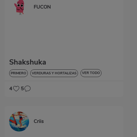
FUCON
Shakshuka
VER TODO
PRIMERO
VERDURAS Y HORTALIZAS
SIN GLUTEN
4
5
Criis