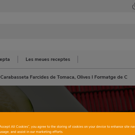
cepta
Les meues receptes
 Carabasseta Farcides de Tomaca, Olives I Formatge de C
“Accept All Cookies”, you agree to the storing of cookies on your device to enhance site na
usage, and assist in our marketing efforts.