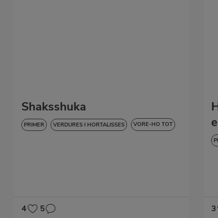
Shaksshuka
H
e
VORE-HO TOT
PRIMER
VERDURES I HORTALISSES
SENSE GLUTEN
P
D
4
5
3