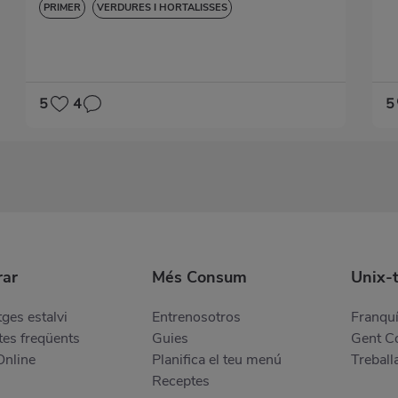
PRIMER
VERDURES I HORTALISSES
5
4
5
ar
Més Consum
Unix-
ges estalvi
Entrenosotros
Franquí
es freqüents
Guies
Gent 
Online
Planifica el teu menú
Treball
Receptes