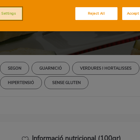
asseta farcides de 
formatge de c
 Settings
Reject All
Accept 
SEGON
GUARNICIÓ
VERDURES I HORTALISSES
HIPERTENSIÓ
SENSE GLUTEN
Informació nutricional (100gr)