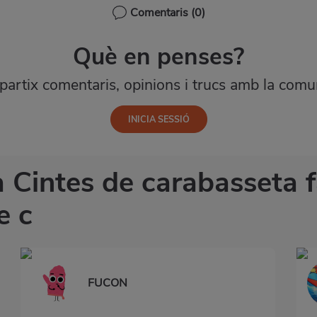
Comentaris
(0)
Què en penses?
artix comentaris, opinions i trucs amb la comun
a Cintes de carabasseta 
e c
FUCON