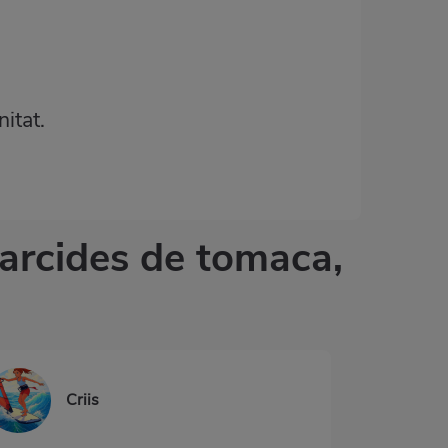
itat.
farcides de tomaca,
Criis