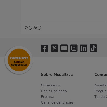
7
8
Sobre Nosaltres
Compr
Coneix-nos
Avantat
Decir Haciendo
Pregunt
Premsa
Tenda 
Canal de denuncies