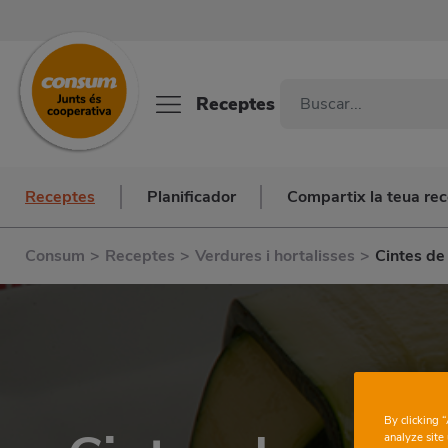
Receptes
Receptes
Planificador
Compartix la teua re
Consum
>
Receptes
>
Verdures i hortalisses
>
Cintes de
By clicking 
analyze site 