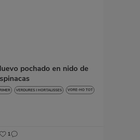
uevo pochado en nido de
spinacas
VORE-HO TOT
RIMER
VERDURES I HORTALISSES
IABETIS
1