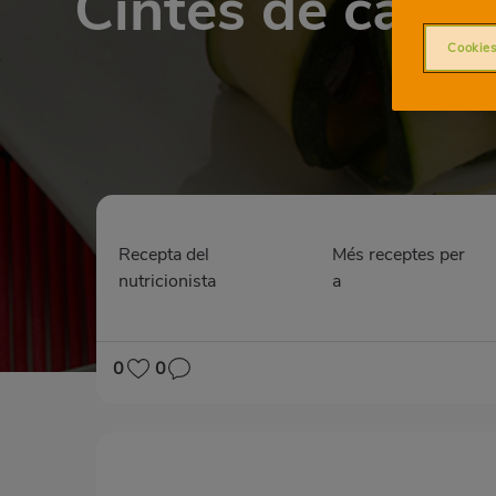
Cintes de carab
Cookies
Recepta del
Més receptes per
nutricionista
a
0
0