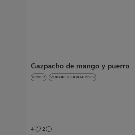
Gazpacho de mango y puerro
PRIMER
VERDURES I HORTALISSES
4
2