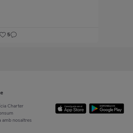
5
te
cia Charter
Consum
a amb nosaltres