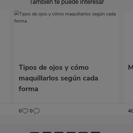
También te puede interesar
Tipos de ojos y cómo
M
maquillarlos según cada
forma
0
0
4