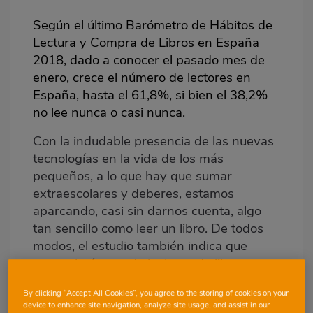
Según el último Barómetro de Hábitos de
Lectura y Compra de Libros en España
2018, dado a conocer el pasado mes de
enero, crece el número de lectores en
España, hasta el 61,8%, si bien el 38,2%
no lee nunca o casi nunca.
Con la indudable presencia de las nuevas
tecnologías en la vida de los más
pequeños, a lo que hay que sumar
extraescolares y deberes, estamos
aparcando, casi sin darnos cuenta, algo
tan sencillo como leer un libro. De todos
modos, el estudio también indica que
crece el número de lectores de libros en
soporte digital hasta el 23,2% (6% solo lee
By clicking “Accept All Cookies”, you agree to the storing of cookies on your
en formato digital y el 17,2% lee en
device to enhance site navigation, analyze site usage, and assist in our