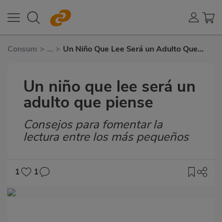
Consum
>
...
>
Un Niño Que Lee Será un Adulto Que
Piense
Un niño que lee será un
adulto que piense
Consejos para fomentar la
Subtítulo
lectura entre los más pequeños
1
1
Imagen
destacada
Body