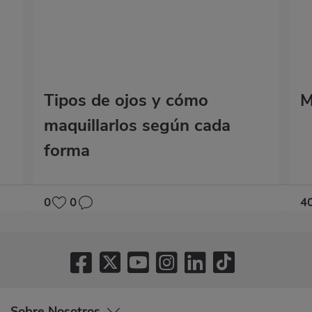
Tipos de ojos y cómo
M
maquillarlos según cada
forma
0
0
4
Sobre Nosotros